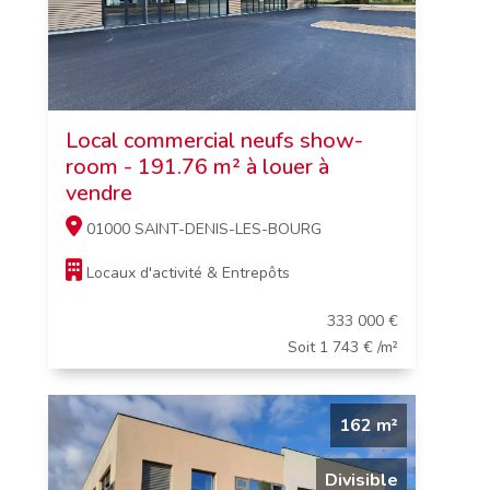
Local commercial neufs show-
room - 191.76 m² à louer à
vendre
01000 SAINT-DENIS-LES-BOURG
Locaux d'activité & Entrepôts
333 000 €
Soit 1 743 € /m²
162 m²
Divisible